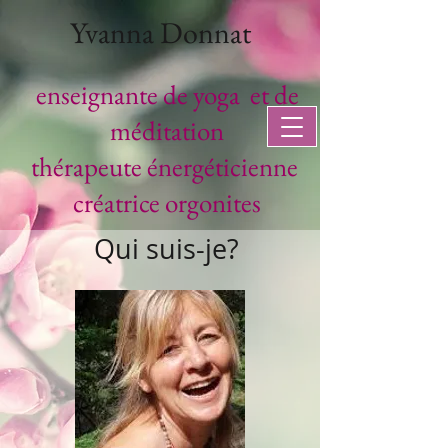
Yvanna Donnat
enseignante de yoga et de
méditation
thérapeute
énergéticienne
créatrice orgonites
Qui suis-je?