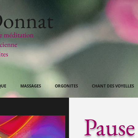
Donnat
e méditation
icienne
ites
QUE
MASSAGES
ORGONITES
CHANT DES VOYELLES
Pause 