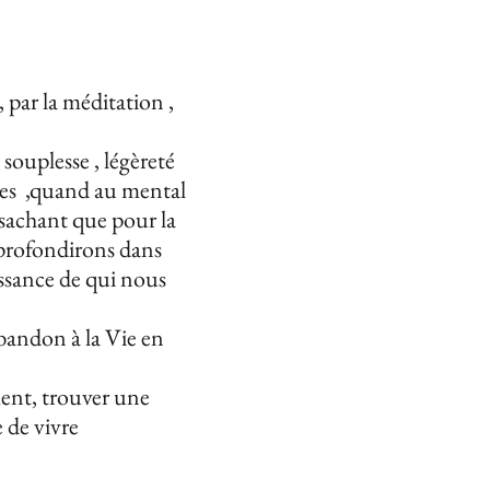
 par la méditation ,
 souplesse , légèreté
tées ,quand au mental
 ,sachant que pour la
pprofondirons dans
issance de qui nous
abandon à la Vie en
ment, trouver une
e de vivre