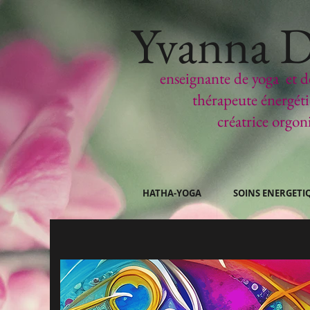
Yvanna 
enseignante de yoga et d
thérapeute
énergét
créatrice orgon
HATHA-YOGA
SOINS ENERGETI